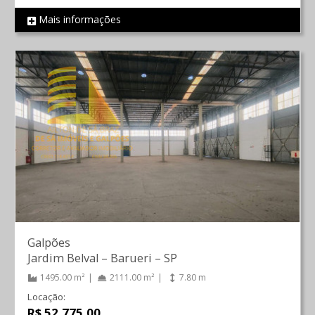
Mais informações
REF 107
Galpões
Jardim Belval
–
Barueri
–
SP
1495.00 m²
2111.00 m²
7.80 m
Locação:
R$ 52.775,00