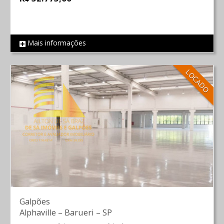
Mais informações
REF 143
LOCADO
Galpões
Alphaville
–
Barueri
–
SP