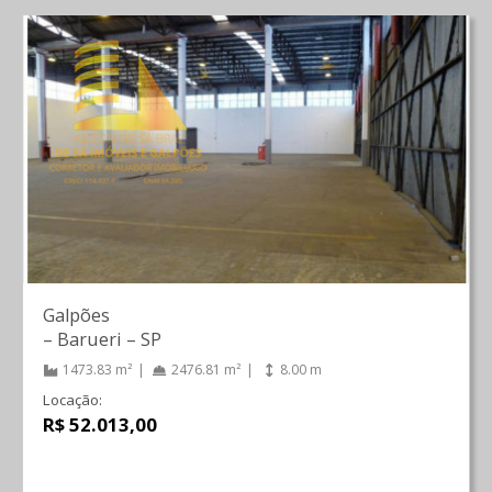
Galpões
–
Barueri
–
SP
1473.83 m²
2476.81 m²
8.00 m
Locação:
R$ 52.013,00