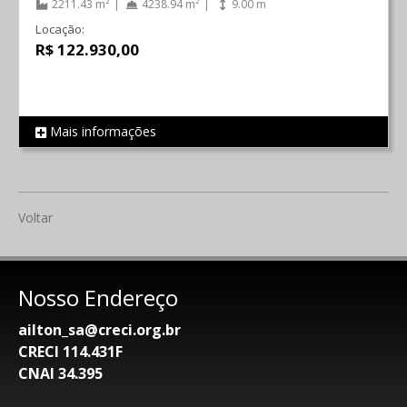
2211.43 m²
4238.94 m²
9.00 m
Locação:
R$ 122.930,00
Mais informações
REF 120
Voltar
Nosso Endereço
ailton_sa@creci.org.br
CRECI 114.431F
CNAI 34.395