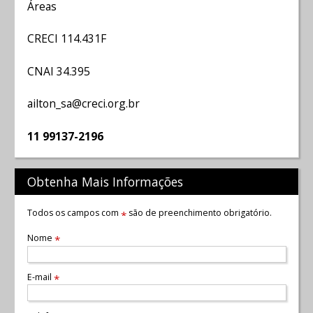
Áreas
CRECI 114.431F
CNAI 34.395
ailton_sa@creci.org.br
11 99137-2196
Obtenha Mais Informações
Todos os campos com
são de preenchimento obrigatório.
*
Nome
*
E-mail
*