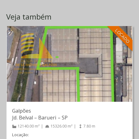
Veja também
LOCADO
Galpões
Jd. Belval
–
Barueri
–
SP
12140.00 m²
15326.00 m²
7.80 m
Locação: