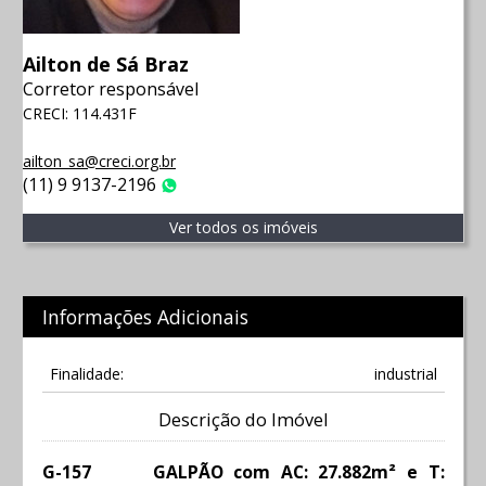
Ailton de Sá Braz
Corretor responsável
CRECI: 114.431F
ailton_sa@creci.org.br
(11) 9 9137-2196
WhatsApp
Ver todos os imóveis
Informações Adicionais
Finalidade:
industrial
Descrição do Imóvel
G-157 GALPÃO com AC: 27.882m² e T: