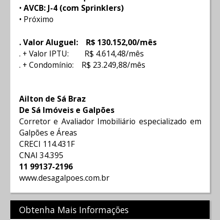
•
AVCB: J-4 (com Sprinklers)
• Próximo
. Valor Aluguel: R$ 130.152,00/mês
. + Valor IPTU: R$ 4.614,48/mês
. + Condomínio: R$ 23.249,88/mês
Ailton de Sá Braz
De Sá Imóveis e Galpões
Corretor e Avaliador Imobiliário especializado em
Galpões e Áreas
CRECI 114.431F
CNAI 34.395
11 99137-2196
www.desagalpoes.com.br
Obtenha Mais Informações