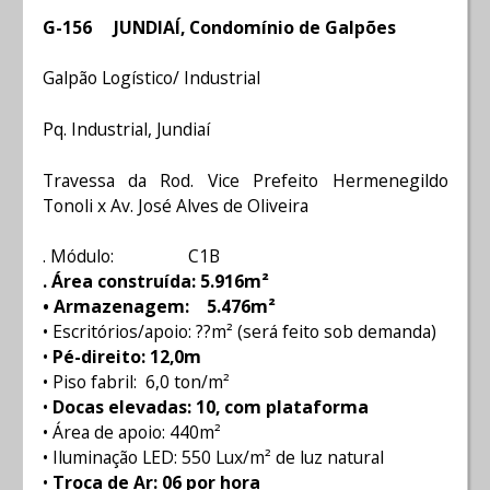
G-156 JUNDIAÍ, Condomínio de Galpões
Galpão Logístico/ Industrial
Pq. Industrial, Jundiaí
Travessa da Rod. Vice Prefeito Hermenegildo
Tonoli x Av. José Alves de Oliveira
. Módulo: C1B
. Área construída: 5.916m²
• Armazenagem: 5.476m²
• Escritórios/apoio: ??m² (será feito sob demanda)
•
Pé-direito: 12,0m
• Piso fabril: 6,0 ton/m²
•
Docas elevadas: 10, com plataforma
• Área de apoio: 440m²
• Iluminação LED: 550 Lux/m² de luz natural
•
Troca de Ar: 06 por hora