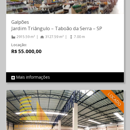
Galpões
Jardim Triângulo
–
Taboão da Serra
–
SP
2915.59 m²
3127.59 m²
7.00 m
Locação:
R$ 55.000,00
Mais informações
REF 78
LOCADO