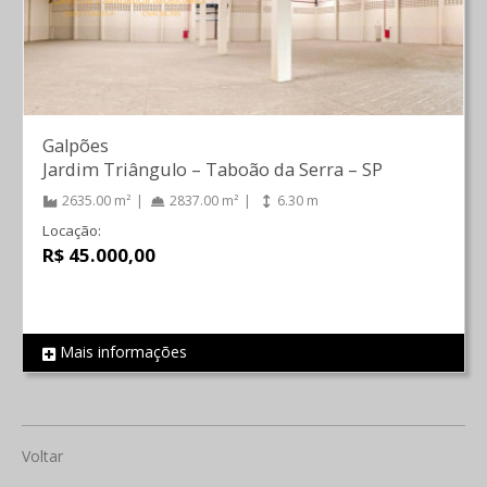
Galpões
Jardim Triângulo
–
Taboão da Serra
–
SP
2635.00 m²
2837.00 m²
6.30 m
Locação:
R$ 45.000,00
Mais informações
REF 11
Voltar