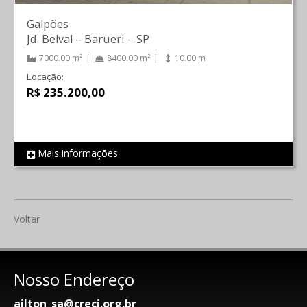
Galpões
Jd. Belval
–
Barueri
–
SP
7000.00 m²
8400.00 m²
10.00 m
Locação:
R$ 235.200,00
Mais informações
REF 146
Voltar
Nosso Endereço
ailton_sa@creci.org.br