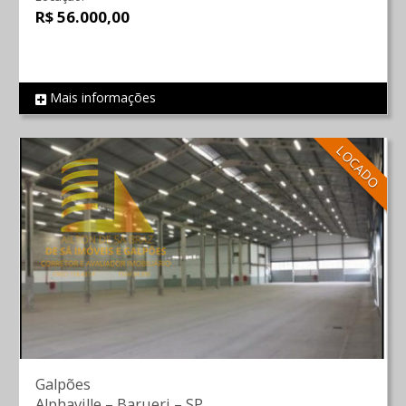
R$ 56.000,00
Mais informações
REF 61
LOCADO
Galpões
Alphaville
–
Barueri
–
SP