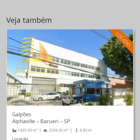
Veja também
LOCADO
Galpões
Alphaville
–
Barueri
–
SP
1635.00 m²
2038.00 m²
6.80 m
Locação: