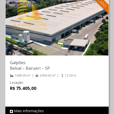
LOCADO
Galpões
Belval
–
Barueri
–
SP
1698.00 m²
2094.60 m²
12.00 m
Locação:
R$ 75.405,00
Mais informações
REF 94