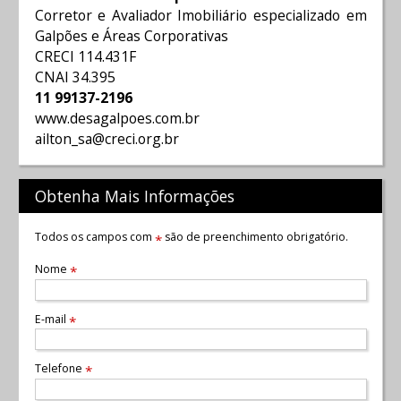
Corretor e Avaliador Imobiliário especializado em
Galpões e Áreas Corporativas
CRECI 114.431F
CNAI 34.395
11 99137-2196
www.desagalpoes.com.br
ailton_sa@creci.org.br
Obtenha Mais Informações
Todos os campos com
são de preenchimento obrigatório.
*
Nome
*
E-mail
*
Telefone
*