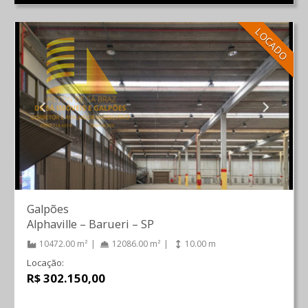
LOCADO
Galpões
Alphaville
–
Barueri
–
SP
10472.00 m²
12086.00 m²
10.00 m
Locação:
R$ 302.150,00