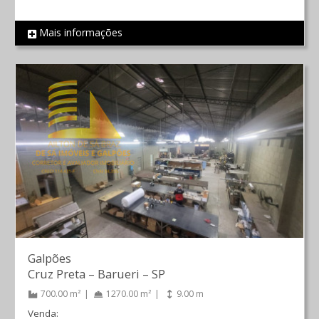
Mais informações
REF 31
Galpões
Cruz Preta
–
Barueri
–
SP
700.00 m²
1270.00 m²
9.00 m
Venda: